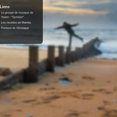
Liens
Le groupe de musique de
Yoann : "Symeon"
Les recettes de Mamita
Peinture de Véronique