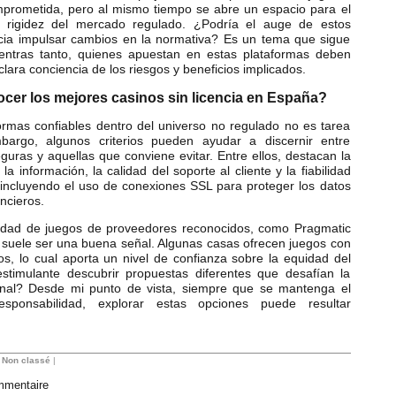
prometida, pero al mismo tiempo se abre un espacio para el
 rigidez del mercado regulado. ¿Podría el auge de estos
ncia impulsar cambios en la normativa? Es un tema que sigue
ientras tanto, quienes apuestan en estas plataformas deben
lara conciencia de los riesgos y beneficios implicados.
er los mejores casinos sin licencia en España?
aformas confiables dentro del universo no regulado no es tarea
mbargo, algunos criterios pueden ayudar a discernir entre
uras y aquellas que conviene evitar. Entre ellos, destacan la
la información, la calidad del soporte al cliente y la fiabilidad
o, incluyendo el uso de conexiones SSL para proteger los datos
ncieros.
edad de juegos de proveedores reconocidos, como Pragmatic
, suele ser una buena señal. Algunas casas ofrecen juegos con
, lo cual aporta un nivel de confianza sobre la equidad del
stimulante descubrir propuestas diferentes que desafían la
onal? Desde mi punto de vista, siempre que se mantenga el
esponsabilidad, explorar estas opciones puede resultar
:
Non classé
|
mmentaire