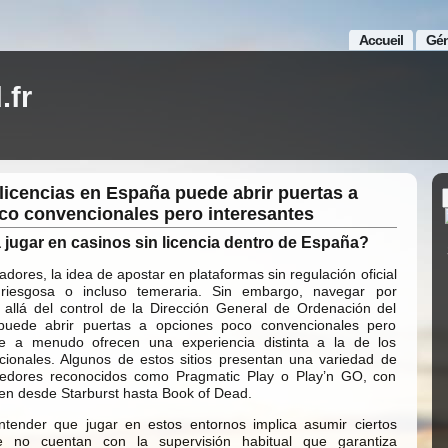
Accueil
Gén
.fr
licencias en España puede abrir puertas a
co convencionales pero interesantes
 jugar en casinos sin licencia dentro de España?
dores, la idea de apostar en plataformas sin regulación oficial
riesgosa o incluso temeraria. Sin embargo, navegar por
 allá del control de la Dirección General de Ordenación del
uede abrir puertas a opciones poco convencionales pero
ue a menudo ofrecen una experiencia distinta a la de los
cionales. Algunos de estos sitios presentan una variedad de
edores reconocidos como Pragmatic Play o Play’n GO, con
uyen desde Starburst hasta Book of Dead.
ntender que jugar en estos entornos implica asumir ciertos
e no cuentan con la supervisión habitual que garantiza