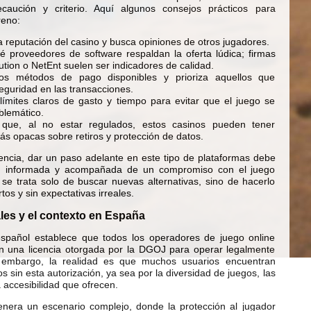
caución y criterio. Aquí algunos consejos prácticos para
reno:
la reputación del casino y busca opiniones de otros jugadores.
ué proveedores de software respaldan la oferta lúdica; firmas
tion o NetEnt suelen ser indicadores de calidad.
los métodos de pago disponibles y prioriza aquellos que
eguridad en las transacciones.
límites claros de gasto y tiempo para evitar que el juego se
blemático.
que, al no estar regulados, estos casinos pueden tener
más opacas sobre retiros y protección de datos.
ncia, dar un paso adelante en este tipo de plataformas debe
ón informada y acompañada de un compromiso con el juego
se trata solo de buscar nuevas alternativas, sino de hacerlo
tos y sin expectativas irreales.
les y el contexto en España
español establece que todos los operadores de juego online
n una licencia otorgada por la DGOJ para operar legalmente
 embargo, la realidad es que muchos usuarios encuentran
ios sin esta autorización, ya sea por la diversidad de juegos, las
 accesibilidad que ofrecen.
enera un escenario complejo, donde la protección al jugador