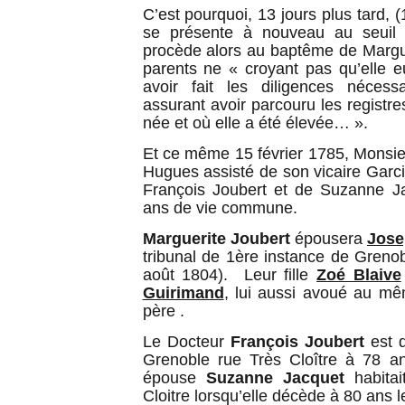
C’est pourquoi, 13 jours plus tard, 
se présente à nouveau au seuil 
procède alors au baptême de Margu
parents ne « croyant pas qu’elle e
avoir fait les diligences nécessa
assurant avoir parcouru les registre
née et où elle a été élevée… ».
Et ce même 15 février 1785, Monsieu
Hugues assisté de son vicaire Garci
François Joubert et de Suzanne J
ans de vie commune.
Marguerite Joubert
épousera
Jose
tribunal de 1ère instance de Grenobl
août 1804). Leur fille
Zoé Blaive
Guirimand
, lui aussi avoué au mê
père .
Le Docteur
François Joubert
est d
Grenoble rue Très Cloître à 78 an
épouse
Suzanne Jacquet
habitai
Cloitre lorsqu’elle décède à 80 ans 