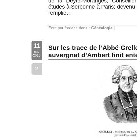
de la Deyte-Moranges, Conseiller
études à Sorbonne à Paris; devenu pr
remplie…
Ecrit par frederic dans :
Généalogie
|
11
Sur les trace de l’Abbé Grel
nov
auvergnat d’Ambert finit ent
2016
2