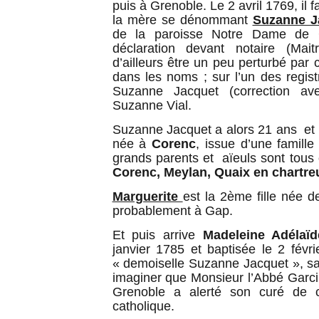
puis à Grenoble. Le 2 avril 1769, il fa
la mère se dénommant
Suzanne J
de la paroisse Notre Dame de
déclaration devant notaire (Mai
d’ailleurs être un peu perturbé par
dans les noms ; sur l’un des registr
Suzanne Jacquet (correction ave
Suzanne Vial.
Suzanne Jacquet a alors 21 ans et 
née à
Corenc
, issue d’une famill
grands parents et aïeuls sont tous 
Corenc, Meylan, Quaix en chartre
Marguerite
est la 2ème fille née d
probablement à Gap.
Et puis arrive
Madeleine Adélaïd
janvier 1785 et baptisée le 2 févr
« demoiselle Suzanne Jacquet », sa
imaginer que Monsieur l’Abbé Garci
Grenoble a alerté son curé de c
catholique.