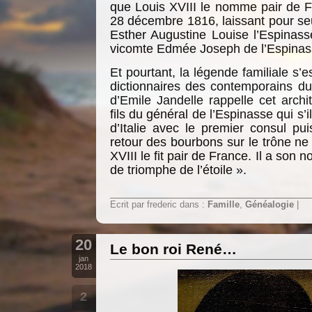
que Louis XVIII le nomme pair de Fr
28 décembre 1816, laissant pour seul
Esther Augustine Louise l’Espinas
vicomte Edmée Joseph de l’Espinas
Et pourtant, la légende familiale s’
dictionnaires des contemporains du
d’Emile Jandelle rappelle cet archite
fils du général de l’Espinasse qui s
d’Italie avec le premier consul p
retour des bourbons sur le trône ne
XVIII le fit pair de France. Il a son n
de triomphe de l’étoile ».
Ecrit par frederic dans :
Famille
,
Généalogie
|
20
Le bon roi René…
jan
2018
2