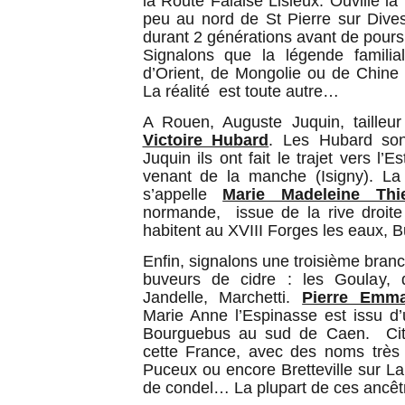
la Route Falaise Lisieux. Ouville l
peu au nord de St Pierre sur Dives
durant 2 générations avant de poursui
Signalons que la légende familial
d’Orient, de Mongolie ou de Chine
La réalité est toute autre…
A Rouen, Auguste Juquin, tailleu
Victoire Hubard
. Les Hubard son
Juquin ils ont fait le trajet vers l’E
venant de la manche (Isigny). La
s’appelle
Marie Madeleine Thi
normande, issue de la rive droite
habitent au XVIII Forges les eaux, 
Enfin, signalons une troisième bran
buveurs de cidre : les Goulay, 
Jandelle, Marchetti.
Pierre Emm
Marie Anne l’Espinasse est issu d’u
Bourguebus au sud de Caen. Cito
cette France, avec des noms très 
Puceux ou encore Bretteville sur La
de condel… La plupart de ces ancêtre