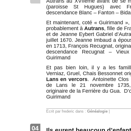
Autrans au XVIIème avant de se m
(paroisse St Hugues) avec Fr
descendance Blanc – Fanton – Bidal
Et maintenant, coté « Guirimand »,
probablement à
Autrans
, fille de 
et de Jeanne Eybert Gabriel d’Autra
juillet 1670. Jeanne Imbaud a épo
en 1713, François Recugnat, origina
descendance Recugnat – Vieux
Guirimand
Et pas bien loin, il y a les fami
Verniaz, Gruel, Chais Bessonnet ori
Lans en vercors
. Antoinette Clos
de Lans le 21 novembre 1735, 
originaire de la Ferrière du Gua. D
Guirimand
Ecrit par frederic dans :
Généalogie
|
04
Ils eurent beaucoup d’enfan