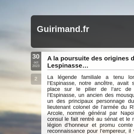
Guirimand.fr
30
A la poursuite des origines 
oct
Lespinasse…
2023
La légende familiale a tenu l
2
l’Espinasse, notre ancêtre, avai
place sur le pilier de l’arc de
l’Espinasse, un ancien des mousqu
un des principaux personnage du
lieutenant colonel de l’armée du R
Arcole, nommé général par Napol
consul le fait rentré au sénat et le
légion d’honneur et promu comte
reconnaissance pour l’empereur, il