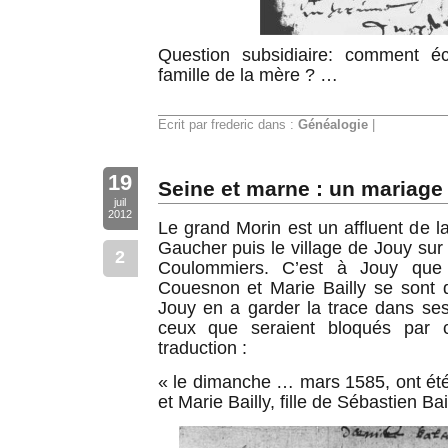
Question subsidiaire: comment é
famille de la mère ? …
Ecrit par frederic dans :
Généalogie
|
19
Seine et marne : un mariag
juil
2012
Le grand Morin est un affluent de la
Gaucher puis le village de Jouy su
2
Coulommiers. C’est à Jouy que
Couesnon et Marie Bailly se sont d
Jouy en a garder la trace dans ses
ceux que seraient bloqués par ce
traduction :
« le dimanche … mars 1585, ont é
et Marie Bailly, fille de Sébastien Bai