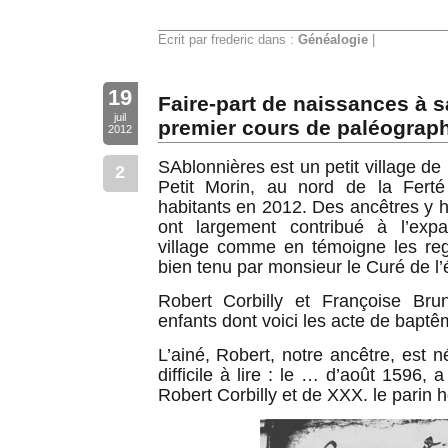
Ecrit par frederic dans :
Généalogie
|
19
Faire-part de naissances à s
juil
premier cours de paléograph
2012
SAblonnières est un petit village d
2
Petit Morin, au nord de la Fert
habitants en 2012. Des ancêtres y h
ont largement contribué à l’exp
village comme en témoigne les reg
bien tenu par monsieur le Curé de 
Robert Corbilly et Françoise Br
enfants dont voici les acte de baptê
L’ainé, Robert, notre ancêtre, est 
difficile à lire : le … d’août 1596, 
Robert Corbilly et de XXX. le pari