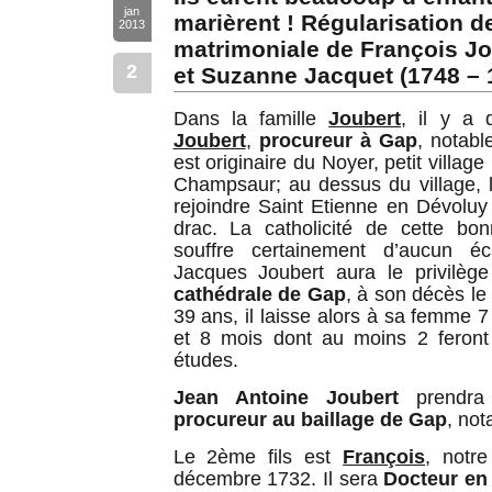
jan
marièrent ! Régularisation de
2013
matrimoniale de François Jo
2
et Suzanne Jacquet (1748 – 
Dans la famille
Joubert
, il y a 
Joubert
,
procureur à Gap
, notabl
est originaire du Noyer, petit villa
Champsaur; au dessus du village, 
rejoindre Saint Etienne en Dévoluy 
drac. La catholicité de cette bo
souffre certainement d’aucun éc
Jacques Joubert aura le privilège
cathédrale de Gap
, à son décès l
39 ans, il laisse alors à sa femme 
et 8 mois dont au moins 2 feront
études.
Jean Antoine Joubert
prendra 
procureur au baillage de Gap
, not
Le 2ème fils est
François
, notr
décembre 1732. Il sera
Docteur en