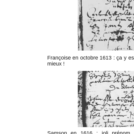
Françoise en octobre 1613 : ça y es
mieux !
Samson en 1616 : joli prénom 