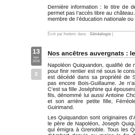
Dernière information : le titre de
permet pas l’accès libre au château
membre de l’éducation nationale ou 
Ecrit par frederic dans :
Généalogie
|
13
Nos ancêtres auvergnats : le
nov
2016
Napoléon Quiquandon, qualifié de 
pour finir rentier est né sous le con
2
est décédé dans sa propriété de S
pas encore Bois-Guillaume. Je n’ai
C’est sa fille Joséphine qui épousera
fils, dénommé lui aussi Antoine Cho
et son arrière petite fille, Férréo
Guirimand.
Les Quiquandon sont originaires d
le père de Napoléon, Joseph Quiqu
qui émigra à Grenoble. Tous les Q