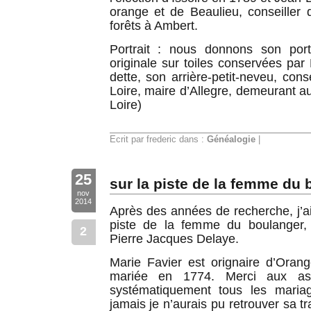
orange et de Beaulieu, conseiller 
forêts à Ambert.
Portrait : nous donnons son port
originale sur toiles conservées pa
dette, son arrière-petit-neveu, cons
Loire, maire d’Allegre, demeurant a
Loire)
Ecrit par frederic dans :
Généalogie
|
25
sur la piste de la femme du
nov
2014
Après des années de recherche, j’ai 
piste de la femme du boulanger,
2
Pierre Jacques Delaye.
Marie Favier est orignaire d’Orang
mariée en 1774. Merci aux ass
systématiquement tous les mariag
jamais je n’aurais pu retrouver sa t