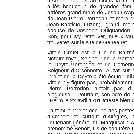
d’Ambert depuis au moins la fin d
alliés beaucoup de grandes fami
arrières grand mère de Joseph s’app
de Jean-Pierre Perrodon et mère 
Jean-Baptiste Fuzon), grand mè
épouse de Jospeph Quiquandon, 
Bon, pour s’y retrouver, mieux va
trouverez sur le site de Geneanet…
Vitale Grelet est la fille de Bart
Notaire royal, Seigneur de la Marco
la Deyte-Moranges et de Catherine
Seigneur d’Orsonnette, Auzat sur 
Grelet de la Deyte a été écrite :
ell
Vitale n’y figure pas, probablemen
Pierre Perrodon n’était pas d’
élogieuse… Pourtant, son acte de 
l’Herm le 22 avril 1701 atteste bien 
La famille Grelet occupe des postes
d’Ambert et surtout d’Allègres,
lieutenant général du Marquisat d’
prénommé Benoit, fils de son frère 