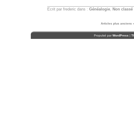
Ecrit par frederic dans :
Généalogie
,
Non classé
Articles plus anciens 
Propulsé par
WordPress
|
T