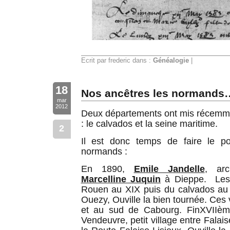
Ecrit par frederic dans :
Généalogie
|
18
Nos ancêtres les normands
mar
2012
Deux départements ont mis récemme
: le calvados et la seine maritime.
2
Il est donc temps de faire le po
normands :
En 1890,
Emile Jandelle
, arc
Marcelline Juquin
à Dieppe. Les J
Rouen au XIX puis du calvados au 
Ouezy, Ouville la bien tournée. Ces v
et au sud de Cabourg. FinXVIIème
Vendeuvre, petit village entre Falais