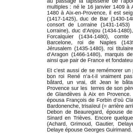
au passage la tapisserie de l’apo
multiples : né le 16 janvier 1409 à A
1480 à Aix-en-Provence, il est se
(1417-1425), duc de Bar (1430-14
consort de Lorraine (1431-1453) 
Lorraine), duc d’Anjou (1434-1480
Forcalquier (1434-1480), comt
Barcelone, roi de Naples (1435-
Jérusalem (1435-1480), roi titulair
d’Aragon (1466-1480), marquis de
ainsi que pair de France et fondateu
Et c’est aussi de se remémorer un 
bon roi René n’a-t-il vraiment pa
bâtard, un vrai, dit Jean le bât
Provence sur les terres de son pè
de Glandèves à Aix en Provence. S
épousa François de Forbin d’où Cl
Bardonenche, trisaïeul (= arrière ar
Debon de Beauregard, épouse de C
Sinard en Trièves. Encore quelque
(Achard, Grimoud, Gautier, Delay
Delaye épouse Georges Guirimand.