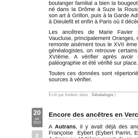
boulanger familial a bien la bougeo
né dans la Drôme à Suze la Rous
son art à Grillon, puis à la Garde A
à Dieulefit et enfin à Paris où il déc
Les ancêtres de Marie Favier s
Vaucluse, principalement Oranges,
remonte aisément tous le XVII ème 
généalogistes, on retrouve certains
XVIème. A vérifier après avoir 
paléographie et été vérifié sur place.
Toutes ces données sont répertori
sources à vérifier.
Ecrit par frederic dans :
Généalogie
|
20
Encore des ancêtres en Ver
juil
2013
A
Autrans
, il y avait déjà des an
Françoise Eybert (Eybert Parrin, E
2